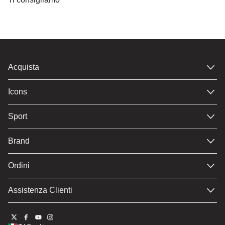
Diapositiva 1 di 0
Acquista
Icons
Sport
Brand
Ordini
Assistenza Clienti