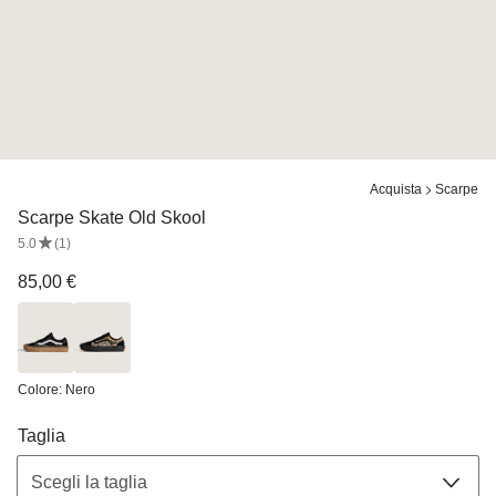
Diapositiva 1 di 0
Acquista
Scarpe
Scarpe Skate Old Skool
5.0
(1)
Visualizza 1 recensione
85,00 €
Nero
Multicolour
Diapositiva 1 di 0
Colore
: Nero
Taglia
Scegli la taglia